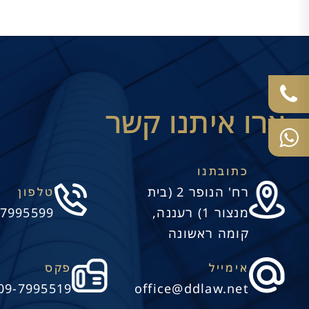
צרו איתנו קשר
כתובתנו
רח' הנופר 2 (בית
טלפון
מנצור 1) רעננה,
-7995599
קומה ראשונה
אימייל
פקס
09-7995519
office@ddlaw.net