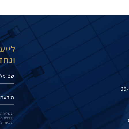
לייע
ונחז
09
בשליחת 
קבלת מיד
לאימייל