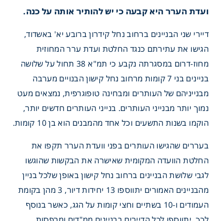
ועדת הערר היא קבעה כי יש להותיר אותה על כנה.
דיירי שני הבניינים ברחוב נחל קידרון ברובע יא' באשדוד,
הגישו את עתירתם כנגד החלטת ועדת ערר המחוזית
מחוז-דרום במסגרתה נקבע כי תמ"א 38 תחול על שלושה
בניינים בני 7 קומות מרחוב נחל קישון הבנויים מערבה
מבנייניהם של העותרים ומבחינה טופוגרפית, נמצאים מעט
נמוך יותר מבנייני העותרים. בנייני העותרים חדשים יותר,
הוקמו בשנות התשעים וכל אחד מהמבנים הוא בן 10 קומות.
בעררים שהגישו העותרים בפני וועדת הערר תקפו את
החלטת הוועדה המקומית שאישרה את הבקשות שהוגשו
לגבי שלושת הבניינים ברחוב נחל קישון באופן שלכל בניין
מהבניינים האמורים יתווספו 13 יחידות דיור, 3 מהן בקומת
העמודים ו-10 בשתיים וחצי קומות על הגג, כאשר בנוסף
לכך, יתווספו לכל הדיירים בבניינים ממ"דים ומרפסות.