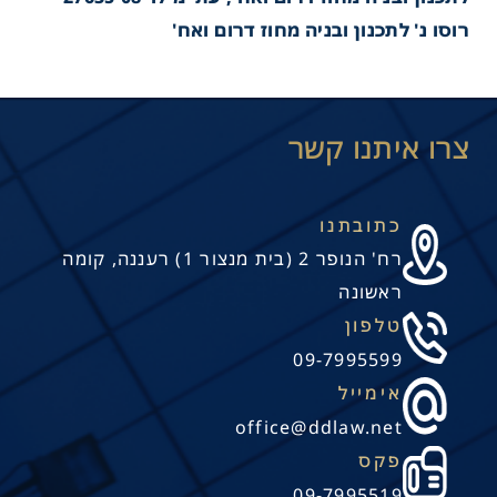
רוסו נ' לתכנון ובניה מחוז דרום ואח'
כתובתנו
רח' הנופר 2 (בית מנצור 1) רעננה, קומה
ראשונה
טלפון
09-7995599
אימייל
office@ddlaw.net
פקס
09-7995519