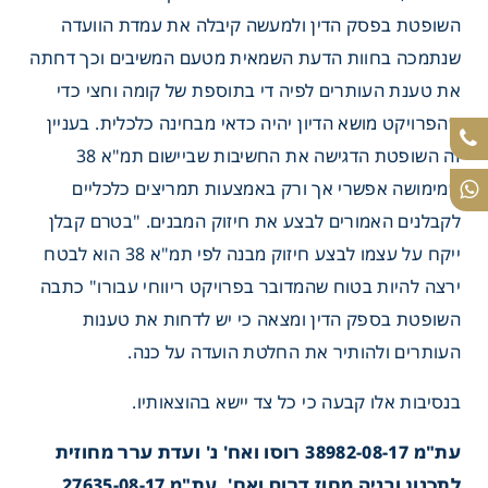
השופטת בפסק הדין ולמעשה קיבלה את עמדת הוועדה
שנתמכה בחוות הדעת השמאית מטעם המשיבים וכך דחתה
את טענת העותרים לפיה די בתוספת של קומה וחצי כדי
שהפרויקט מושא הדיון יהיה כדאי מבחינה כלכלית. בעניין
זה השופטת הדגישה את החשיבות שביישום תמ"א 38
שמימושה אפשרי אך ורק באמצעות תמריצים כלכליים
לקבלנים האמורים לבצע את חיזוק המבנים. "בטרם קבלן
ייקח על עצמו לבצע חיזוק מבנה לפי תמ"א 38 הוא לבטח
ירצה להיות בטוח שהמדובר בפרויקט ריווחי עבורו" כתבה
השופטת בספק הדין ומצאה כי יש לדחות את טענות
העותרים ולהותיר את החלטת הועדה על כנה.
בנסיבות אלו קבעה כי כל צד יישא בהוצאותיו.
עת"מ 38982-08-17 רוסו ואח' נ' ועדת ערר מחוזית
לתכנון ובניה מחוז דרום ואח', עת"מ 27635-08-17