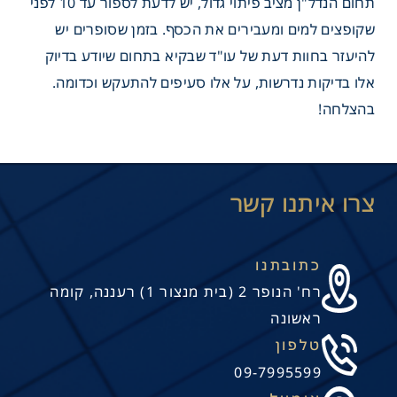
תחום הנדל"ן מציב פיתוי גדול, יש לדעת לספור עד 10 לפני
שקופצים למים ומעבירים את הכסף. בזמן שסופרים יש
להיעזר בחוות דעת של עו"ד שבקיא בתחום שיודע בדיוק
אלו בדיקות נדרשות, על אלו סעיפים להתעקש וכדומה.
בהצלחה!
כתובתנו
רח' הנופר 2 (בית מנצור 1) רעננה, קומה
ראשונה
טלפון
09-7995599