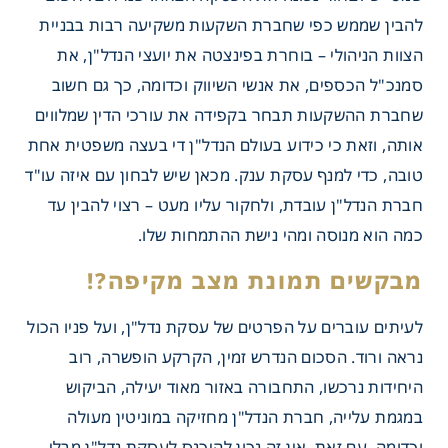
להבין שממש כפי שחברת השקעות משקיעה רבות בבניית
הצוות הניהולי – בוחרת בפינצטה את יועצי הנדל"ן, את
סמנכ"ל הכספים, את אנשי השיווק וכדומה, כך גם חשוב
שחברת ההשקעות תבחר בקפידה את עורכי הדין שמלווים
אותה, וזאת כי כידוע בעולם הנדל"ן די בעצה משפטית אחת
טובה, כדי למנף עסקת ענק. מכאן שיש לבחון עם איזה עו"ד
חברת הנדל"ן עובדת, ולחקור עליו מעט – רצוי להבין עד
כמה הוא מנוסה ומהי נישת ההתמחות שלו.
לעיתים עוברים על הפרטים של עסקת נדל"ן, ועל פניו הכול
נראה ורוד. הסכום הנדרש זמין, הקרקע הופשרה, רוב
היחידות נרכשו, התחבורה באזור מאוד יעילה, הביקוש
במגמת עלייה, חברת הנדל"ן מחזיקה במוניטין מעולה
וכדומה. עם זאת, אין זה נכון להיכנס לעסקת נדל"ן מבלי