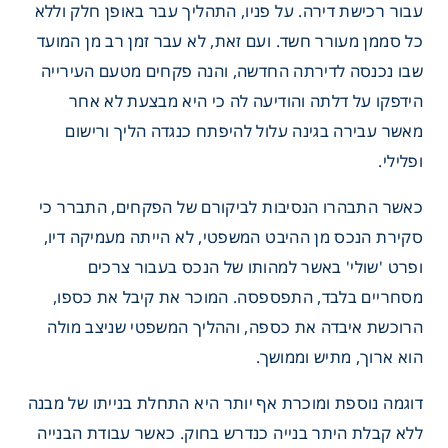
עבור רכישת דירה. על פניו, התהליך עבר באופן חלק וללא
כל סממן מעורר חשד. ועם זאת, לא עבר זמן רב מן המועד
שבו נכנסה לדירתה החדשה, והנה פקחים מטעם העירייה
 תכנון ובנייה –
מקרי בוחן
הידפקו על דלתה והודיעה לה כי היא מבצעת לא אחר
מאשר עבירה בגינה עלול להיפתח כנגדה הליך ורישום
ופלילי.
כאשר התבהרו הנסיבות לביקורם של הפקחים, התברר כי
סקירת הנכס מן ההיבט המשפטי, לא הייתה מעמיקה דיו,
ופרט 'שולי' באשר למהותו של הנכס בעבור צרכים
מסחריים בלבד, התפספסה. המוכר את קיבל את כספו,
הרוכשת איבדה את כספה, וההליך המשפטי שניצב מולה
הוא ארוך, מתיש וממושך.
דוגמה נוספת ומוכרת אף יותר היא התחלת בנייתו של מבנה
ללא קבלת היתר בנייה כנדרש בחוק. כאשר עבודת הבנייה