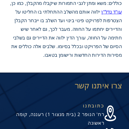
כוללים: משא ומתן לגבי התמורות שיקבלו מהקבלן, כמו כן,
תחיל פרויקט של פינוי בינוי?
עו"ד נדל"ן
ילווה אותם מהשלב ההתחלתי בו החליטו על
הצטרפות לפרויקט פינוי בינוי ועד השלב בו ייבחר הקבלן
והדיירים יחתמו על החוזה. מעבר לכך, גם לאחר שיש
חתימה על החוזה, עורך הדין ילווה את הדיירים גם בשלבי
הסיום של הפרויקט ובכלל בסיומו. שלבים אלה כוללים את
מסירות הדירות החדשות ורישומן בטאבו.
 של עו"ד נדל"ן וכיצד הוא דואג
סים של הדיירים
כתובתנו
רח' הנופר 2 (בית מנצור 1) רעננה, קומה
ראשונה