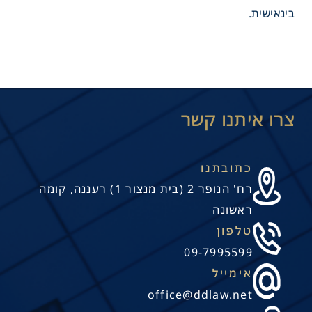
בינאישית.
כתובתנו
רח' הנופר 2 (בית מנצור 1) רעננה, קומה
ראשונה
טלפון
09-7995599
אימייל
office@ddlaw.net