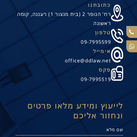
כתובתנו
רח' הנופר 2 (בית מנצור 1) רעננה, קומה
ראשונה
טלפון
09-7995599
אימייל
office@ddlaw.net
פקס
09-7995519
לייעוץ ומידע מלאו פרטים
ונחזור אליכם