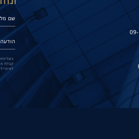
ונחז
09
בשליחת 
קבלת מיד
לאימייל