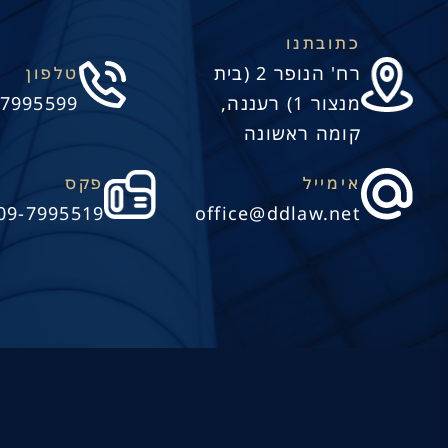
כתובתנו
רח' הנופר 2 (בית
טלפון
מנצור 1) רעננה,
-7995599
קומה ראשונה
אימייל
פקס
09-7995519
office@ddlaw.net